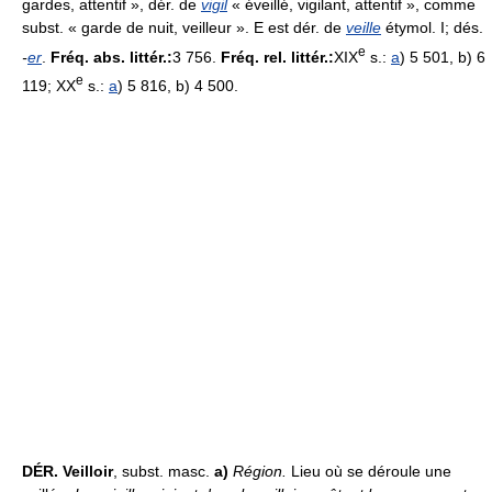
gardes, attentif », dér. de
vigil
« éveillé, vigilant, attentif », comme
subst. « garde de nuit, veilleur ». E est dér. de
veille
étymol. I; dés.
e
-
er
.
Fréq. abs. littér.:
3 756.
Fréq. rel. littér.:
XIX
s.:
a
) 5 501, b) 6
e
119; XX
s.:
a
) 5 816, b) 4 500.
DÉR.
Veilloir
, subst. masc.
a)
Région.
Lieu où se déroule une