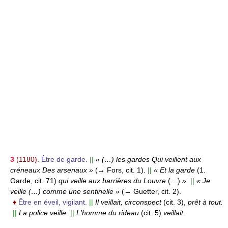
3
(1180).
Être de garde.
||
« (…) les gardes Qui veillent aux
créneaux Des arsenaux »
(→ Fors, cit. 1).
||
« Et la garde
(1.
Garde, cit. 71)
qui veille aux barrières du Louvre
(…)
».
||
« Je
veille (…) comme une sentinelle »
(→ Guetter, cit. 2).
♦
Être en éveil, vigilant.
||
Il veillait, circonspect
(cit. 3),
prêt à tout.
||
La police veille.
||
L'homme du rideau
(cit. 5)
veillait.