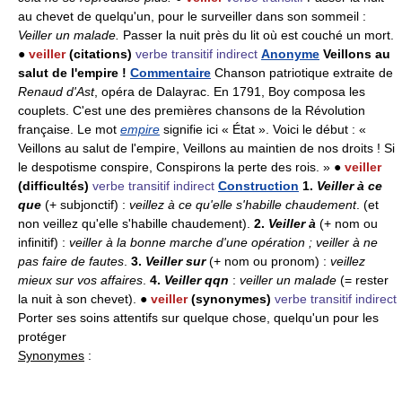
au chevet de quelqu'un, pour le surveiller dans son sommeil :
Veiller un malade.
Passer la nuit près du lit où est couché un mort.
●
veiller
(citations)
verbe transitif indirect
Anonyme
Veillons au
salut de l'empire !
Commentaire
Chanson patriotique extraite de
Renaud d'Ast
, opéra de Dalayrac. En 1791, Boy composa les
couplets. C'est une des premières chansons de la Révolution
française. Le mot
empire
signifie ici « État ». Voici le début : «
Veillons au salut de l'empire, Veillons au maintien de nos droits ! Si
le despotisme conspire, Conspirons la perte des rois. » ●
veiller
(difficultés)
verbe transitif indirect
Construction
1.
Veiller à ce
que
(+ subjonctif) :
veillez à ce qu'elle s'habille chaudement
. (et
non veillez qu'elle s'habille chaudement).
2.
Veiller à
(+ nom ou
infinitif) :
veiller à la bonne marche d'une opération ; veiller à ne
pas faire de fautes
.
3.
Veiller sur
(+ nom ou pronom) :
veillez
mieux sur vos affaires
.
4.
Veiller qqn
:
veiller un malade
(= rester
la nuit à son chevet). ●
veiller
(synonymes)
verbe transitif indirect
Porter ses soins attentifs sur quelque chose, quelqu'un pour les
protéger
Synonymes
: