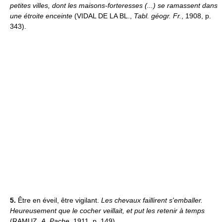
petites villes, dont les maisons-forteresses (...) se ramassent dans
une étroite enceinte
(VIDAL DE LA BL.,
Tabl. géogr. Fr.
, 1908, p.
343).
5.
Être en éveil, être vigilant.
Les chevaux faillirent s'emballer.
Heureusement que le cocher veillait, et put les retenir à temps
(RAMUZ,
A. Pache
, 1911, p. 149).