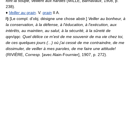
font la soupe, veillent aux hardes
(MILLE,
Barnavaux
, 1908, p.
238).
♦
Veiller au grain
. V.
grain
II A.
)
[Le compl. d'obj. désigne une chose abstr.]
Veiller au bonheur, à
la conservation, à la défense, à l'éducation, à l'exécution, aux
intérêts, au maintien, au salut, à la sécurité, à la sûreté de
qqn/qqc.
Quel délice ce m'est de me souvenir de ma vie chez toi,
de ces quelques jours (...) où j'ai cessé de me contraindre, de me
dissimuler, de veiller à mes paroles, de me faire une attitude!
(RIVIÈRE,
Corresp.
[avec Alain-Fournier], 1907, p. 272).