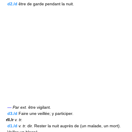
d2./d
être de garde pendant la nuit.
—
Par ext.
être vigilant.
d3./d
Faire une veillée; y participer.
rII./r
v.
tr.
d1./d
v.
tr.
dir. Rester la nuit auprès de (un malade, un mort).