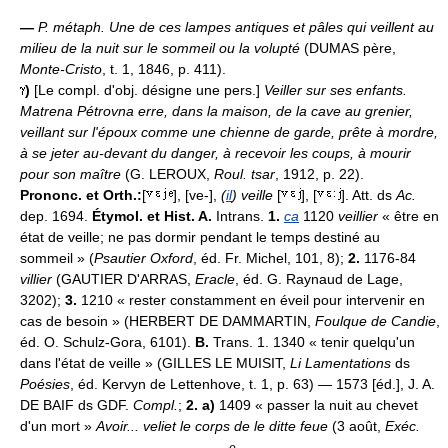
—
P. métaph.
Une de ces lampes antiques et pâles qui veillent au
milieu de la nuit sur le sommeil ou la volupté
(DUMAS père,
Monte-Cristo
, t. 1, 1846, p. 411).
)
[Le compl. d'obj. désigne une pers.]
Veiller sur ses enfants.
Matrena Pétrovna erre, dans la maison, de la cave au grenier,
veillant sur l'époux comme une chienne de garde, prête à mordre,
à se jeter au-devant du danger, à recevoir les coups, à mourir
pour son maître
(G. LEROUX,
Roul. tsar
, 1912, p. 22).
Prononc. et Orth.:
[
], [ve-],
(
il
) veille
[
], [
]. Att. ds
Ac.
dep. 1694.
Étymol. et Hist. A.
Intrans.
1.
ca
1120
veillier
« être en
état de veille; ne pas dormir pendant le temps destiné au
sommeil » (
Psautier Oxford
, éd. Fr. Michel, 101, 8);
2.
1176-84
villier
(GAUTIER D'ARRAS,
Eracle
, éd. G. Raynaud de Lage,
3202);
3.
1210 « rester constamment en éveil pour intervenir en
cas de besoin » (HERBERT DE DAMMARTIN,
Foulque de Candie
,
éd. O. Schulz-Gora, 6101).
B.
Trans. 1. 1340 « tenir quelqu'un
dans l'état de veille » (GILLES LE MUISIT,
Li Lamentations
ds
Poésies
, éd. Kervyn de Lettenhove, t. 1, p. 63) — 1573 [éd.], J. A.
DE BAIF ds GDF.
Compl.
;
2. a)
1409 « passer la nuit au chevet
d'un mort »
Avoir... veliet le corps de le ditte feue
(3 août,
Exéc.
e