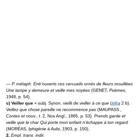
—
P. métaph.
Entr'ouverts ces cercueils ornés de fleurs mouillées
Une lampe y demeure et veille mes noyées
(GENET,
Poèmes
,
1948, p. 54).
c)
Veiller que
+ subj. Synon. vieilli de
veiller à ce que
(
infra
2 b).
Veillez que chose pareille ne recommence pas
(MAUPASS.,
Contes et nouv.
, t. 2, Nos Angl., 1885, p. 53).
Prends garde et
veille que le char Qui porte mon enfant n'échappe à ton regard
(MORÉAS,
Iphigénie à Aulis
, 1903, p. 150).
2.
Empl. trans. indir.