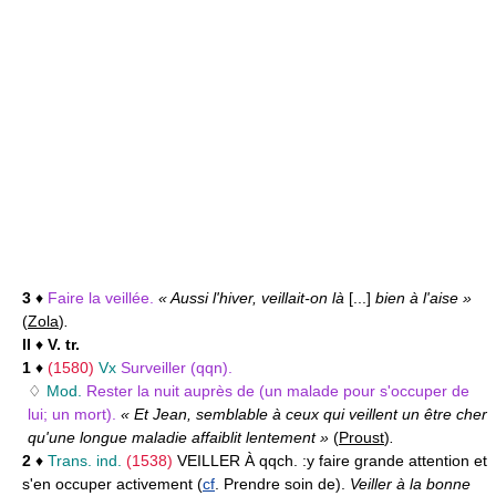
3
♦
Faire la veillée.
« Aussi l'hiver, veillait-on là
[...]
bien à l'aise »
(
Zola
)
.
II
♦
V. tr.
1
♦
(1580)
Vx
Surveiller (qqn).
♢
Mod.
Rester la nuit auprès de (un malade pour s'occuper de
lui; un mort).
« Et Jean, semblable à ceux qui veillent un être cher
qu'une longue maladie affaiblit lentement »
(
Proust
)
.
2
♦
Trans. ind.
(1538)
VEILLER À qqch. :
y faire grande attention et
s'en occuper activement (
cf
. Prendre soin de).
Veiller à la bonne