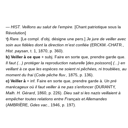
—
HIST.
Veillons au salut de l'empire.
[Chant patriotique sous la
Révolution]
)
Rare.
[Le compl. d'obj. désigne une pers.]
Je jure de veiller avec
soin aux fidèles dont la direction m'est confiée
(ERCKM.-CHATR.,
Hist. paysan
, t. 1, 1870, p. 360).
b)
Veiller à ce que
+ subj. Faire en sorte que, prendre garde que.
Il faut (...) protéger la reproduction naturelle
[
des poissons
]
(...) en
veillant à ce que les espèces ne soient ni pêchées, ni troublées, au
moment du frai
(
Code pêche fluv.
, 1875, p. 136).
c)
Veiller à
+ inf. Faire en sorte que, prendre garde à.
Un pré
marécageux où il faut veiller à ne pas s'enfoncer
(DURANTY,
Malh. H. Gérard
, 1860, p. 226).
Dieu sait si les nazis veillaient à
empêcher toutes relations entre Français et Allemandes
(AMBRIÈRE,
Gdes vac.
, 1946, p. 197).