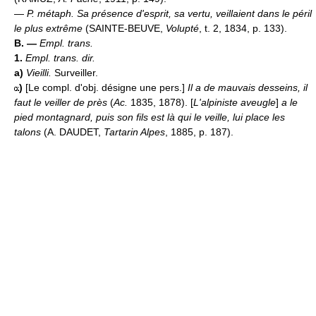
—
P. métaph.
Sa présence d'esprit, sa vertu, veillaient dans le péril
le plus extrême
(SAINTE-BEUVE,
Volupté
, t. 2, 1834, p. 133).
B. —
Empl. trans.
1.
Empl. trans. dir.
a)
Vieilli.
Surveiller.
)
[Le compl. d'obj. désigne une pers.]
Il a de mauvais desseins, il
faut le veiller de près
(
Ac.
1835, 1878). [
L'alpiniste aveugle
]
a le
pied montagnard, puis son fils est là qui le veille, lui place les
talons
(A. DAUDET,
Tartarin Alpes
, 1885, p. 187).