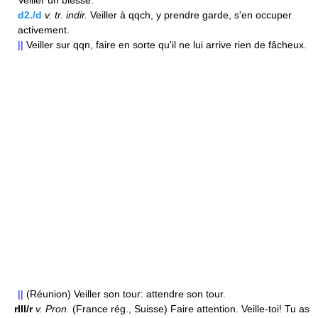
Veiller un blessé.
d2./d
v.
tr.
indir.
Veiller à qqch, y prendre garde, s'en occuper
activement.
||
Veiller sur qqn, faire en sorte qu'il ne lui arrive rien de fâcheux.
||
(Réunion) Veiller son tour: attendre son tour.
rIII/r
v.
Pron.
(France rég., Suisse) Faire attention. Veille-toi! Tu as