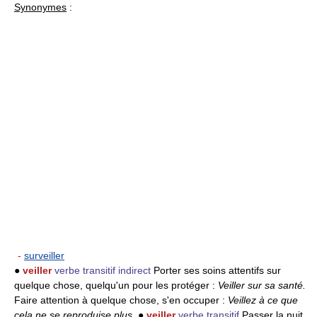
Synonymes
:
-
surveiller
●
veiller
verbe transitif indirect
Porter ses soins attentifs sur
quelque chose, quelqu'un pour les protéger :
Veiller sur sa santé.
Faire attention à quelque chose, s'en occuper :
Veillez à ce que
cela ne se reproduise plus.
●
veiller
verbe transitif
Passer la nuit