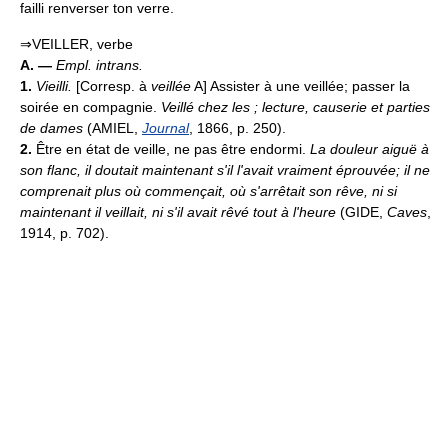
failli renverser ton verre.
⇒VEILLER, verbe
A. —
Empl. intrans.
1.
Vieilli.
[Corresp. à
veillée
A] Assister à une veillée; passer la
soirée en compagnie.
Veillé chez les ; lecture, causerie et parties
de dames
(AMIEL,
Journal
, 1866, p. 250).
2.
Être en état de veille, ne pas être endormi.
La douleur aiguë à
son flanc, il doutait maintenant s'il l'avait vraiment éprouvée; il ne
comprenait plus où commençait, où s'arrêtait son rêve, ni si
maintenant il veillait, ni s'il avait rêvé tout à l'heure
(GIDE,
Caves
,
1914, p. 702).