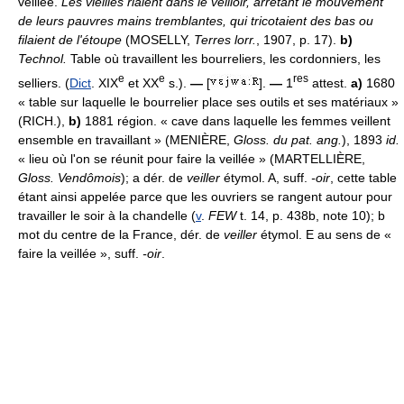
veillée.
Les vieilles riaient dans le veilloir, arrêtant le mouvement
de leurs pauvres mains tremblantes, qui tricotaient des bas ou
filaient de l'étoupe
(MOSELLY,
Terres lorr.
, 1907, p. 17).
b)
Technol.
Table où travaillent les bourreliers, les cordonniers, les
e
e
res
selliers. (
Dict
. XIX
et XX
s.).
—
[
].
—
1
attest.
a)
1680
« table sur laquelle le bourrelier place ses outils et ses matériaux »
(RICH.),
b)
1881 région. « cave dans laquelle les femmes veillent
ensemble en travaillant » (MENIÈRE,
Gloss. du pat. ang.
), 1893
id.
« lieu où l'on se réunit pour faire la veillée » (MARTELLIÈRE,
Gloss. Vendômois
); a dér. de
veiller
étymol. A, suff.
-oir
, cette table
étant ainsi appelée parce que les ouvriers se rangent autour pour
travailler le soir à la chandelle (
v
.
FEW
t. 14, p. 438b, note 10); b
mot du centre de la France, dér. de
veiller
étymol. E au sens de «
faire la veillée », suff.
-oir
.