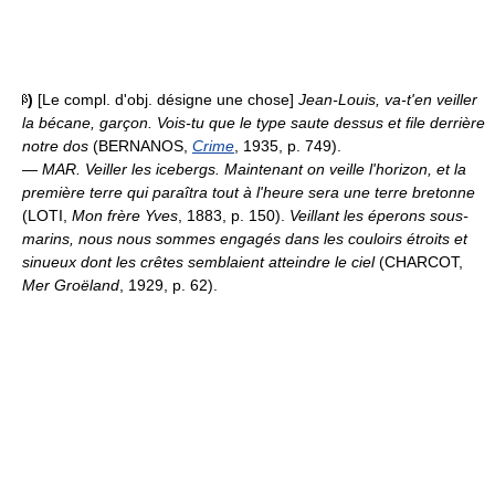
)
[Le compl. d'obj. désigne une chose]
Jean-Louis, va-t'en veiller
la bécane, garçon. Vois-tu que le type saute dessus et file derrière
notre dos
(BERNANOS,
Crime
, 1935, p. 749).
—
MAR.
Veiller les icebergs.
Maintenant on veille l'horizon, et la
première terre qui paraîtra tout à l'heure sera une terre bretonne
(LOTI,
Mon frère Yves
, 1883, p. 150).
Veillant les éperons sous-
marins, nous nous sommes engagés dans les couloirs étroits et
sinueux dont les crêtes semblaient atteindre le ciel
(CHARCOT,
Mer Groëland
, 1929, p. 62).