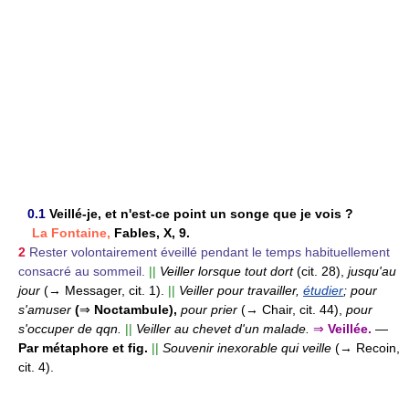
0.1
Veillé-je, et n'est-ce point un songe que je vois ?
La Fontaine,
Fables, X, 9.
2
Rester volontairement éveillé pendant le temps habituellement
consacré au sommeil.
||
Veiller lorsque tout dort
(cit. 28),
jusqu'au
jour
(→ Messager, cit. 1).
||
Veiller pour travailler,
étudier
; pour
s'amuser
(
⇒
Noctambule),
pour prier
(→ Chair, cit. 44),
pour
s'occuper de qqn.
||
Veiller au chevet d'un malade.
⇒
Veillée.
—
Par métaphore et fig.
||
Souvenir inexorable qui veille
(→ Recoin,
cit. 4).