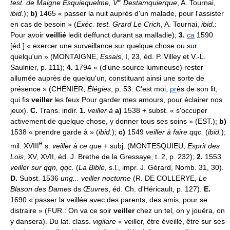
test. de Maigne Esquiequelme, V
Destamquierque
, A. Tournai,
ibid.
);
b)
1465 « passer la nuit auprès d'un malade, pour l'assister
en cas de besoin » (
Exéc. test. Grard Le Crich
, A. Tournai,
ibid.
:
Pour avoir
veillié
ledit deffunct durant sa malladie);
3.
ca
1590
[éd.] « exercer une surveillance sur quelque chose ou sur
quelqu'un » (MONTAIGNE,
Essais
, I, 23, éd. P. Villey et V.-L.
Saulnier, p. 111);
4.
1794 « (d'une source lumineuse) rester
allumée auprès de quelqu'un, constituant ainsi une sorte de
présence » (CHÉNIER,
Élégies
, p. 53: C'est moi,
pr
ès de son lit,
qui fis
veiller
les feux Pour garder mes amours, pour éclairer nos
jeux).
C.
Trans. indir.
1.
veiller à
a)
1538 + subst. « s'occuper
activement de quelque chose, y donner tous ses soins » (EST.);
b)
1538 « prendre garde à » (
ibid.
);
c)
1549
veiller à faire qqc.
(
ibid.
);
e
mil. XVIII
s.
veiller à ce que
+ subj. (MONTESQUIEU,
Esprit des
Lois
, XV, XVII, éd. J. Brethe de la Gressaye, t. 2, p. 232);
2.
1553
veiller sur qqn, qqc.
(
La Bible
, s.l., impr. J. Gérard, Nomb. 31, 30).
D.
Subst. 1536
ung... veiller nocturne
(R. DE COLLERYE,
Le
Blason des Dames
ds
Œuvres
, éd. Ch. d'Héricault, p. 127).
E.
1690 « passer la veillée avec des parents, des amis, pour se
distraire » (FUR.: On va ce soir
veiller
chez un tel, on y jouëra, on
y dansera). Du lat. class.
vigilare
« veiller, être éveillé, être sur ses