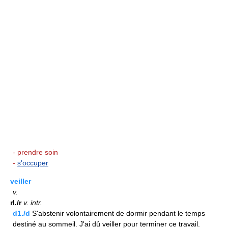
- prendre soin
-
s'occuper
veiller
v.
rI./r
v.
intr.
d1./d
S'abstenir volontairement de dormir pendant le temps
destiné au sommeil. J'ai dû veiller pour terminer ce travail.