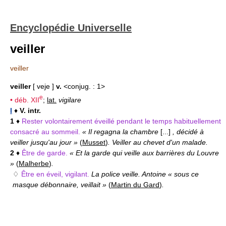
Encyclopédie Universelle
veiller
veiller
veiller
[ veje ]
v.
<conjug. : 1>
e
• déb.
XII
;
lat.
vigilare
I
♦
V. intr.
1
♦
Rester volontairement éveillé pendant le temps habituellement
consacré au sommeil.
« Il regagna la chambre
[...]
, décidé à
veiller jusqu'au jour »
(
Musset
)
. Veiller au chevet d'un malade.
2
♦
Être de garde.
« Et la garde qui veille aux barrières du Louvre
»
(
Malherbe
)
.
♢
Être en éveil, vigilant.
La police veille. Antoine « sous ce
masque débonnaire, veillait »
(
Martin du Gard
)
.