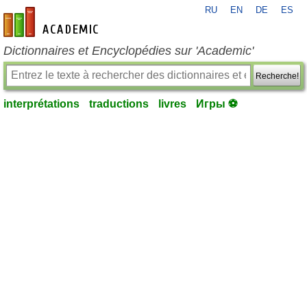
RU
EN
DE
ES
fr-academic.com
Dictionnaires et Encyclopédies sur 'Academic'
Recherche!
interprétations
traductions
livres
Игры ⚽