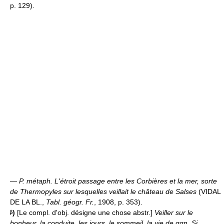
p. 129).
—
P. métaph.
L'étroit passage entre les Corbières et la mer, sorte
de Thermopyles sur lesquelles veillait le château de Salses
(VIDAL
DE LA BL.,
Tabl. géogr. Fr.
, 1908, p. 353).
)
[Le compl. d'obj. désigne une chose abstr.]
Veiller sur le
bonheur, la conduite, les jours, le sommeil, la vie de qqn.
Si