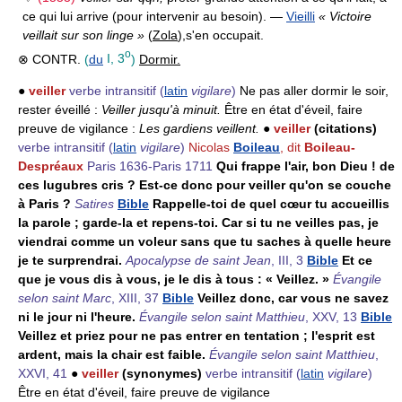
ce qui lui arrive (pour intervenir au besoin). —
Vieilli
« Victoire
veillait sur son linge »
(
Zola
),
s'en occupait.
o
⊗ CONTR.
(
du
I, 3
)
Dormir.
●
veiller
verbe intransitif
(
latin
vigilare
)
Ne pas aller dormir le soir,
rester éveillé :
Veiller jusqu'à minuit.
Être en état d'éveil, faire
preuve de vigilance :
Les gardiens veillent.
●
veiller
(citations)
verbe intransitif
(
latin
vigilare
)
Nicolas
Boileau
, dit
Boileau-
Despréaux
Paris 1636-Paris 1711
Qui frappe l'air, bon Dieu ! de
ces lugubres cris ? Est-ce donc pour veiller qu'on se couche
à Paris ?
Satires
Bible
Rappelle-toi de quel cœur tu accueillis
la parole ; garde-la et repens-toi. Car si tu ne veilles pas, je
viendrai comme un voleur sans que tu saches à quelle heure
je te surprendrai.
Apocalypse de saint Jean
, III, 3
Bible
Et ce
que je vous dis à vous, je le dis à tous : « Veillez. »
Évangile
selon saint Marc
, XIII, 37
Bible
Veillez donc, car vous ne savez
ni le jour ni l'heure.
Évangile selon saint Matthieu
, XXV, 13
Bible
Veillez et priez pour ne pas entrer en tentation ; l'esprit est
ardent, mais la chair est faible.
Évangile selon saint Matthieu
,
XXVI, 41
●
veiller
(synonymes)
verbe intransitif
(
latin
vigilare
)
Être en état d'éveil, faire preuve de vigilance