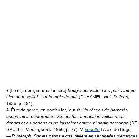
♦ [Le suj. désigne une lumière]
Bougie qui veille.
Une petite lampe
électrique veillait, sur la table de nuit
(DUHAMEL,
Nuit St-Jean
,
1935, p. 194).
4.
Être de garde, en particulier, la nuit.
Un réseau de barbelés
encerclait la conférence. Des postes américains veillaient au-
dehors et au-dedans et ne laissaient entrer, ni sortir, personne
(DE
GAULLE,
Mém. guerre
, 1956, p. 77). V.
vedette
I A ex. de Hugo.
—
P. métaph.
Sur les pitons aigus veillent en sentinelles d'étranges