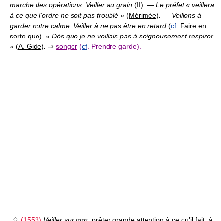
marche des opérations. Veiller au
grain
(II)
.
—
Le préfet « veillera
à ce que l'ordre ne soit pas troublé »
(
Mérimée
)
.
—
Veillons à
garder notre calme. Veiller à ne pas être en retard
(
cf
. Faire en
sorte que)
. « Dès que je ne veillais pas à soigneusement respirer
»
(
A. Gide
)
.
⇒
songer
(
cf
. Prendre garde).
♢
(1553)
Veiller sur qqn,
prêter grande attention à ce qu'il fait, à