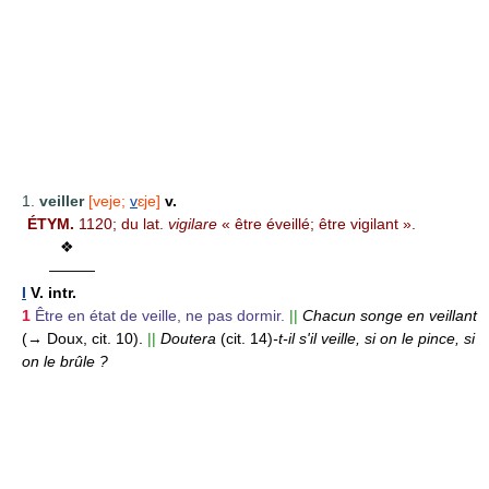
1.
veiller
[veje;
v
ɛje]
v.
ÉTYM.
1120; du lat.
vigilare
« être éveillé; être vigilant ».
❖
———
I
V. intr.
1
Être en état de veille, ne pas dormir.
||
Chacun songe en veillant
(→ Doux, cit. 10).
||
Doutera
(cit. 14)
-t-il s'il veille, si on le pince, si
on le brûle ?